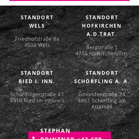
N
A
STANDORT
STANDORT
V
WELS
HOFKIRCHEN
I
A.D.TRAT.
G
Friedhofstraße 8a
A
4600 Wels
Bergstraße 1
T
4716 Hofkirchen/Trn.
I
O
STANDORT
STANDORT
N
RIED I. INN.
SCHÖRFLING A. A.
Schärdingerstraße 43
Gmunderstraße 24
4910 Ried im Innkreis
4861 Schörfling am
Attersee
STEPHAN