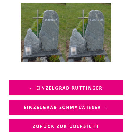
B
E
← EINZELGRAB RUTTINGER
I
T
R
EINZELGRAB SCHMALWIESER →
A
G
ZURÜCK ZUR ÜBERSICHT
S