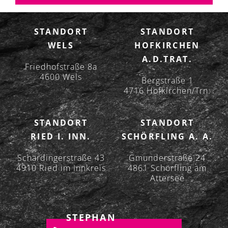
S
N
A
STANDORT
STANDORT
V
WELS
HOFKIRCHEN
I
A.D.TRAT.
G
Friedhofstraße 8a
A
4600 Wels
Bergstraße 1
T
4716 Hofkirchen/Trn.
I
O
STANDORT
STANDORT
N
RIED I. INN.
SCHÖRFLING A. A.
Schärdingerstraße 43
Gmunderstraße 24
4910 Ried im Innkreis
4861 Schörfling am
Attersee
STEPHAN