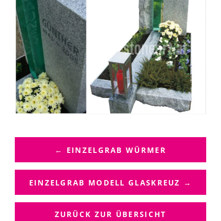
B
E
← EINZELGRAB WÜRMER
I
T
R
EINZELGRAB MODELL GLASKREUZ →
A
G
ZURÜCK ZUR ÜBERSICHT