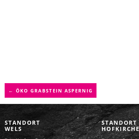
B
← ÖKO GRABSTEIN ASPERNIG
E
I
T
STANDORT
STANDORT
WELS
HOFKIRCHE
R