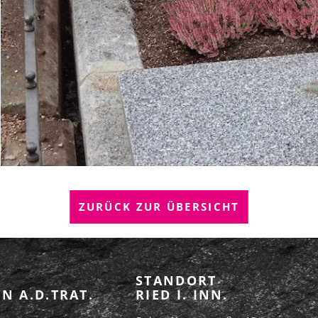
ZURÜCK ZUR ÜBERSICHT
STANDORT
N A.D.TRAT.
RIED I. INN.