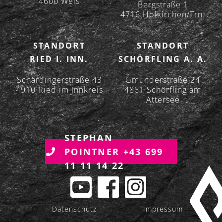
4600 Wels
Bergstraße 1
4716 Hofkirchen/Trn.
STANDORT
STANDORT
RIED I. INN.
SCHÖRFLING A. A.
Schärdingerstraße 43
Gmunderstraße 24
4910 Ried im Innkreis
4861 Schörfling am
Attersee
STEPHAN
POINTNER +43 699
11 11 14 22
Datenschutz
Impressum