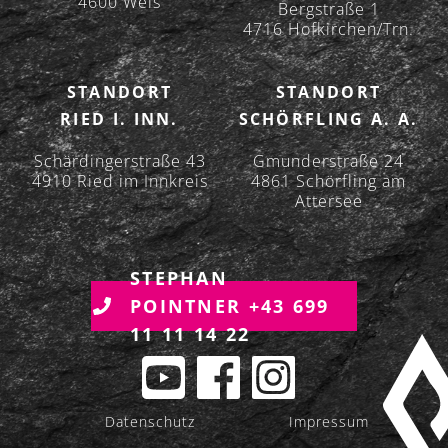
4600 Wels
Bergstraße 1
4716 Hofkirchen/Trn.
STANDORT
STANDORT
RIED I. INN.
SCHÖRFLING A. A.
Schärdingerstraße 43
Gmunderstraße 24
4910 Ried im Innkreis
4861 Schörfling am
Attersee
STEPHAN
POINTNER +43 699
11 11 14 22
Datenschutz
Impressum