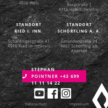
4600 Wels
Bergstraße 1
4716 Hofkirchen/Trn.
STANDORT
STANDORT
RIED I. INN.
SCHÖRFLING A. A.
Schärdingerstraße 43
Gmunderstraße 24
4910 Ried im Innkreis
4861 Schörfling am
Attersee
STEPHAN
POINTNER +43 699
11 11 14 22
Datenschutz
Impressum