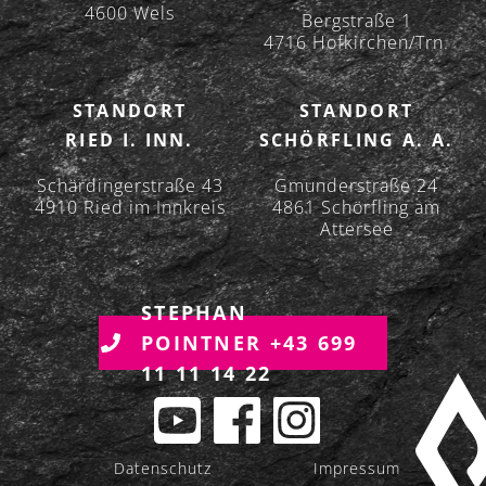
4600 Wels
Bergstraße 1
4716 Hofkirchen/Trn.
STANDORT
STANDORT
RIED I. INN.
SCHÖRFLING A. A.
Schärdingerstraße 43
Gmunderstraße 24
4910 Ried im Innkreis
4861 Schörfling am
Attersee
STEPHAN
POINTNER +43 699
11 11 14 22
Datenschutz
Impressum