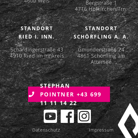
4600 Wels
Bergstraße 1
4716 Hofkirchen/Trn.
STANDORT
STANDORT
RIED I. INN.
SCHÖRFLING A. A.
Schärdingerstraße 43
Gmunderstraße 24
4910 Ried im Innkreis
4861 Schörfling am
Attersee
STEPHAN
POINTNER +43 699
11 11 14 22
Datenschutz
Impressum