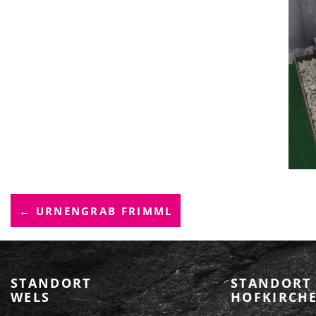
B
← URNENGRAB FRIMML
E
I
T
STANDORT
STANDORT
WELS
HOFKIRCHE