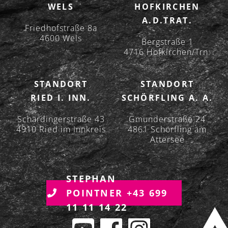
V
WELS
HOFKIRCHEN
I
A.D.TRAT.
G
Friedhofstraße 8a
A
4600 Wels
Bergstraße 1
T
4716 Hofkirchen/Trn.
I
O
STANDORT
STANDORT
N
RIED I. INN.
SCHÖRFLING A. A.
Schärdingerstraße 43
Gmunderstraße 24
4910 Ried im Innkreis
4861 Schörfling am
Attersee
STEPHAN
POINTNER +43 699
11 11 14 22