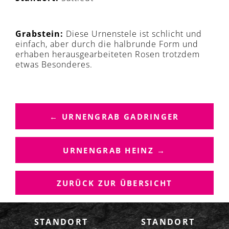
Grabstein:
Diese Urnenstele ist schlicht und
einfach, aber durch die halbrunde Form und
erhaben herausgearbeiteten Rosen trotzdem
etwas Besonderes.
B
E
← URNENGRAB GADRINGER
I
T
R
URNENGRAB HEINZ →
A
G
ZURÜCK ZUR ÜBERSICHT
S
N
A
STANDORT
STANDORT