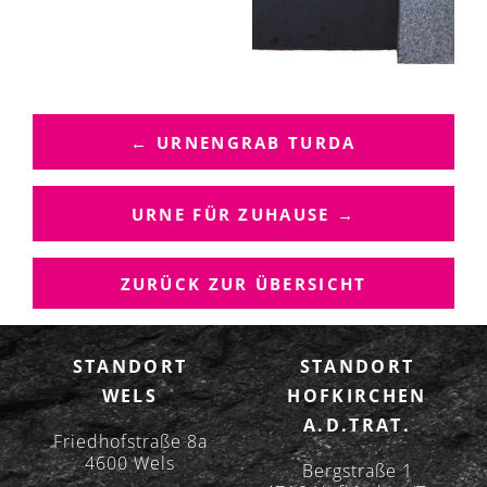
B
E
← URNENGRAB TURDA
I
T
R
URNE FÜR ZUHAUSE →
A
G
ZURÜCK ZUR ÜBERSICHT
S
N
A
STANDORT
STANDORT
V
WELS
HOFKIRCHEN
I
A.D.TRAT.
G
Friedhofstraße 8a
A
4600 Wels
Bergstraße 1