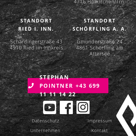
T
4716 Hofkirchen/Trn.
I
O
STANDORT
STANDORT
N
RIED I. INN.
SCHÖRFLING A. A.
Schärdingerstraße 43
Gmunderstraße 24
4910 Ried im Innkreis
4861 Schörfling am
Attersee
STEPHAN
POINTNER +43 699
11 11 14 22
Datenschutz
Impressum
Unternehmen
Kontakt