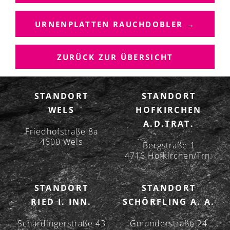
I
T
R
URNENPLATTEN RAUCHDOBLER →
A
G
ZURÜCK ZUR ÜBERSICHT
S
N
A
STANDORT
STANDORT
V
WELS
HOFKIRCHEN
I
A.D.TRAT.
G
Friedhofstraße 8a
A
4600 Wels
Bergstraße 1
T
4716 Hofkirchen/Trn.
I
O
STANDORT
STANDORT
N
RIED I. INN.
SCHÖRFLING A. A.
Schärdingerstraße 43
Gmunderstraße 24