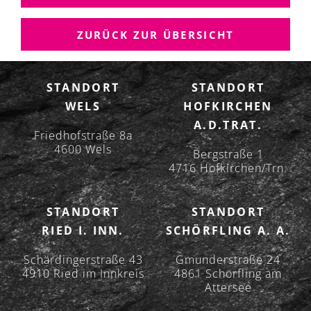
A
G
ZURÜCK ZUR ÜBERSICHT
S
N
A
STANDORT
STANDORT
V
WELS
HOFKIRCHEN
I
A.D.TRAT.
G
Friedhofstraße 8a
A
4600 Wels
Bergstraße 1
T
4716 Hofkirchen/Trn.
I
O
STANDORT
STANDORT
N
RIED I. INN.
SCHÖRFLING A. A.
Schärdingerstraße 43
Gmunderstraße 24
4910 Ried im Innkreis
4861 Schörfling am
Attersee