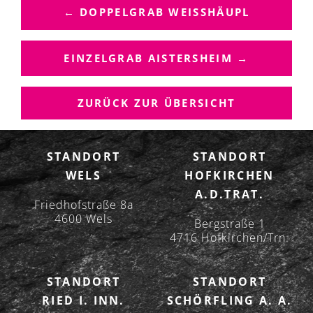
E
← DOPPELGRAB WEISSHÄUPL
I
T
R
EINZELGRAB AISTERSHEIM →
A
G
ZURÜCK ZUR ÜBERSICHT
S
N
A
STANDORT
STANDORT
V
WELS
HOFKIRCHEN
I
A.D.TRAT.
G
Friedhofstraße 8a
A
4600 Wels
Bergstraße 1
T
4716 Hofkirchen/Trn.
I
O
STANDORT
STANDORT
N
RIED I. INN.
SCHÖRFLING A. A.