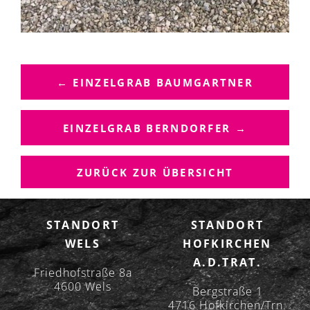
B
E
← EINZELGRAB BAUMGARTNER
I
T
R
EINZELGRAB BERNDORFER →
A
G
ZURÜCK ZUR ÜBERSICHT
S
N
A
STANDORT
STANDORT
V
WELS
HOFKIRCHEN
I
A.D.TRAT.
G
Friedhofstraße 8a
A
4600 Wels
Bergstraße 1
T
4716 Hofkirchen/Trn.