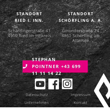
I
O
STANDORT
STANDORT
N
RIED I. INN.
SCHÖRFLING A. A.
Schärdingerstraße 43
Gmunderstraße 24
4910 Ried im Innkreis
4861 Schörfling am
Attersee
STEPHAN
POINTNER +43 699
11 11 14 22
Datenschutz
Impressum
Unternehmen
Kontakt