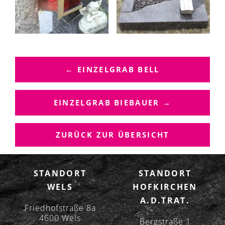
B
E
← EINZELGRAB BELL
I
T
R
EINZELGRAB BIEBAUER →
A
G
ZURÜCK ZUR ÜBERSICHT
S
N
A
STANDORT
STANDORT
V
WELS
HOFKIRCHEN
I
A.D.TRAT.
G
Friedhofstraße 8a
A
4600 Wels
Bergstraße 1