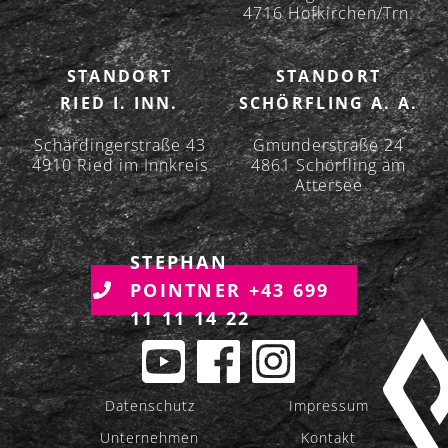
T
4716 Hofkirchen/Trn.
I
O
STANDORT
STANDORT
N
RIED I. INN.
SCHÖRFLING A. A.
Schärdingerstraße 43
Gmunderstraße 24
4910 Ried im Innkreis
4861 Schörfling am
Attersee
STEPHAN
POINTNER +43 699
11 11 14 22
Datenschutz
Impressum
Unternehmen
Kontakt